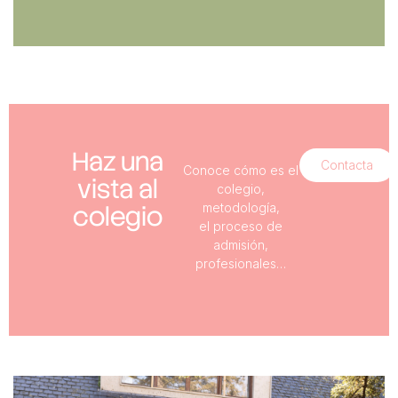
Haz una
Contacta
Conoce cómo es el
vista al
colegio,
colegio
metodología,
el proceso de
admisión,
profesionales…