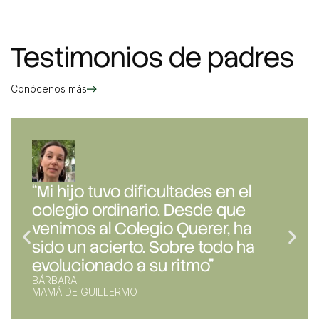
Testimonios de padres
Conócenos más
"Cuando empezó hablaba
palabritas, frases muy pequeñas.
Después de un año y pico él está
expresándose de una manera
mucho más evolucionada"
MARCELLE
MADRE DE RAFAEL